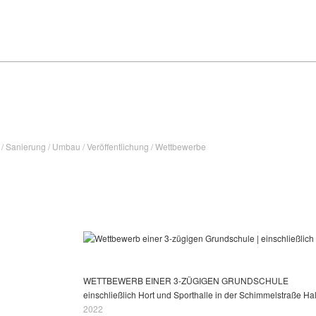
u
/
Sanierung
/
Umbau
/
Veröffentlichung
/
Wettbewerbe
WETTBEWERB EINER 3-ZÜGIGEN GRUNDSCHULE
einschließlich Hort und Sporthalle in der Schimmelstraße Ha
2022