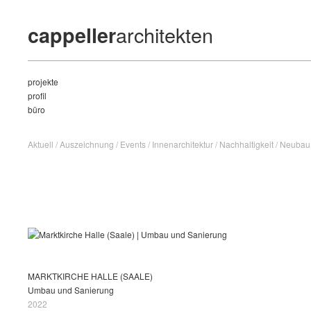
architekten
cappeller
projekte
profil
büro
Aktuell
/
Auszeichnung
/
Events
/
Innenarchitektur
/
Nachhaltigkeit
/
Neuba
MARKTKIRCHE HALLE (SAALE)
Umbau und Sanierung
2022