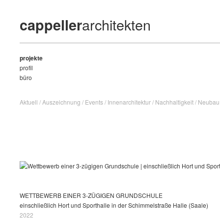
architekten
cappeller
projekte
profil
büro
Aktuell
/
Auszeichnung
/
Events
/
Innenarchitektur
/
Nachhaltigkeit
/
Neuba
WETTBEWERB EINER 3-ZÜGIGEN GRUNDSCHULE
einschließlich Hort und Sporthalle in der Schimmelstraße Halle (Saale)
2022